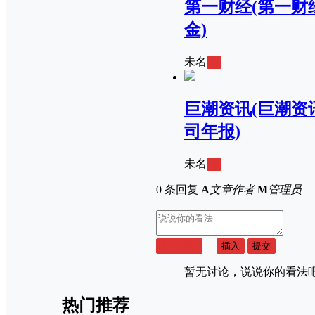
第一财经(第一财
金)
未名
0
巨潮资讯(巨潮资
司年报)
未名
0
0 条回复
A
文章作者
M
管理员
取消回复
插入
提交
暂无讨论，说说你的看法
热门推荐