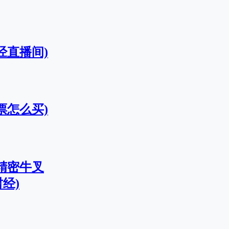
经直播间)
票怎么买)
精密牛叉
经)