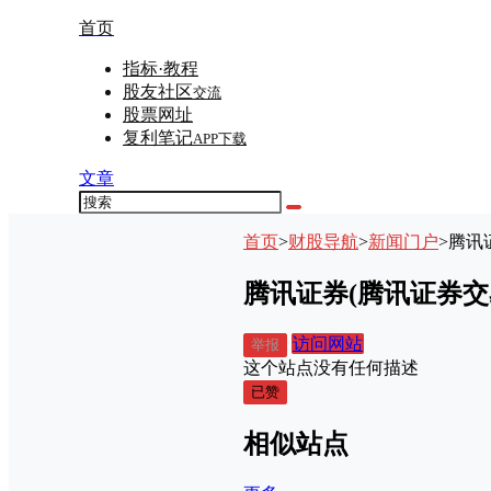
首页
指标·教程
股友社区
交流
股票网址
复利笔记
APP下载
文章
首页
>
财股导航
>
新闻门户
>
腾讯
腾讯证券(腾讯证券交
访问网站
举报
这个站点没有任何描述
已赞
相似站点