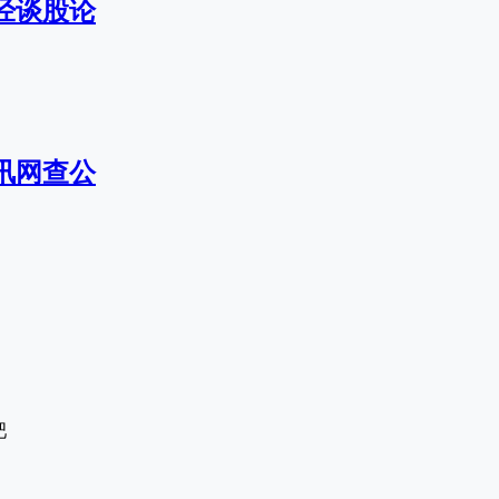
经谈股论
讯网查公
吧