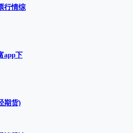
票行情综
app下
经期货)