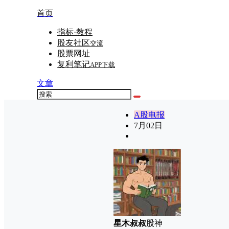
首页
指标·教程
股友社区
交流
股票网址
复利笔记
APP下载
文章
A股电报
7月
02日
星木叔叔
股神