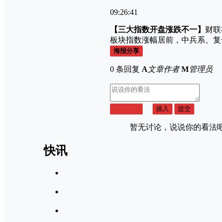
09:26:41
【三大指数开盘涨跌不一】
财联
板块指数涨幅居前，中兵系、复
海报分享
0 条回复
A
文章作者
M
管理员
取消回复
插入
提交
暂无讨论，说说你的看法
快讯