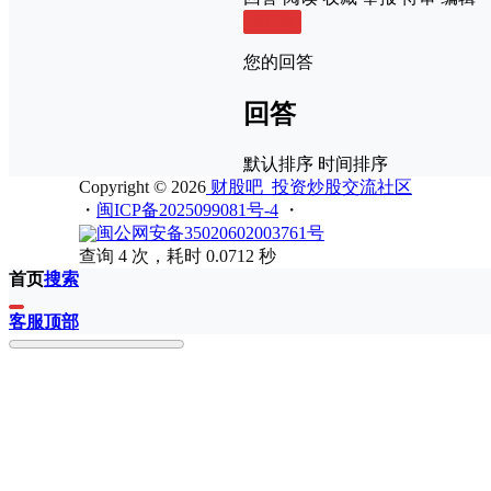
写回答
您的回答
回答
默认排序
时间排序
Copyright © 2026
财股吧_投资炒股交流社区
・
闽ICP备2025099081号-4
・
闽公网安备35020602003761号
查询 4 次，耗时 0.0712 秒
首页
搜索
客服
顶部