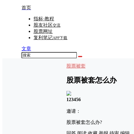
首页
指标·教程
股友社区
交流
股票网址
复利笔记
APP下载
文章
股票被套
股票被套怎么办
123456
邀请：
股票被套怎么办?
回答
阅读
收藏
举报
待审
编辑