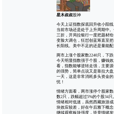
星木叔叔
股神
今天上证指数探底回升收小阳线
当前市场还是处于上升周期中。
三折，开局拉银行一度把题材给
变脸大调仓，狂怼创蓝筹直至把
长阳线。美中不足的还是量能配
两市上涨个股家数2240只，下跌
今天明显指数强于个股，赚钱效
看，指数能够逆转走强，主要源
的强势，简单点说又是靠拉大盘
一天，这是非常消耗多头资金的
忧！
情绪方面看，两市涨停个股家数
数2只，跌幅超过5%的个股34
情绪相对低迷，虽然西藏旅游成
块效应较差，好在午后雅下概念
继续观察板块强度，毕竟情绪发