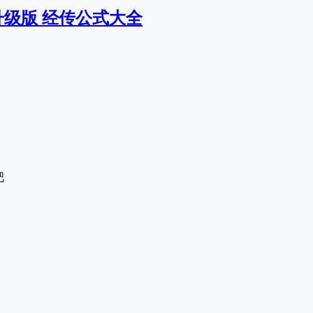
级版 经传公式大全
吧