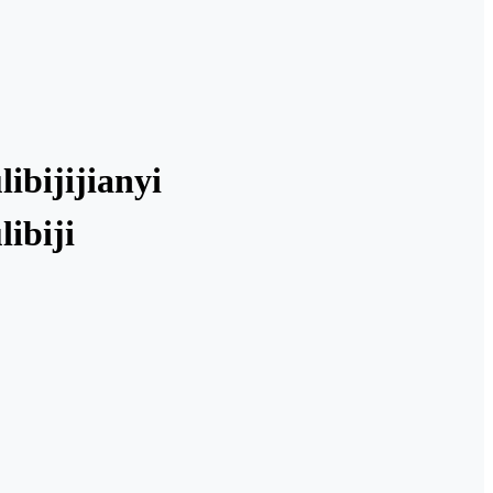
ibijijianyi
ibiji