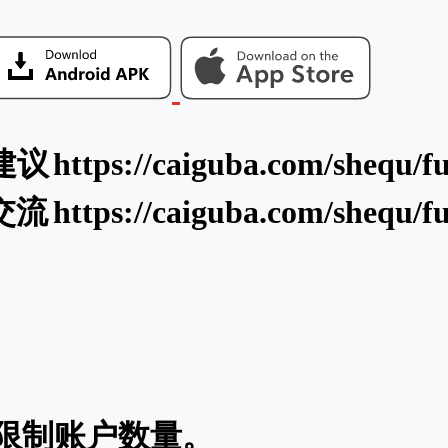
建议
https://caiguba.com/shequ/ful
交流
https://caiguba.com/shequ/ful
限制账户数量。