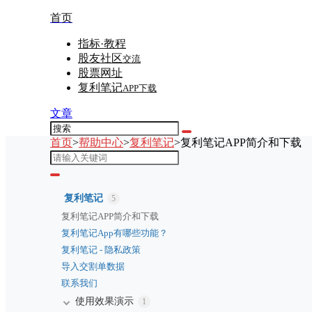
首页
指标·教程
股友社区
交流
股票网址
复利笔记
APP下载
文章
首页
>
帮助中心
>
复利笔记
>
复利笔记APP简介和下载
复利笔记
5
复利笔记APP简介和下载
复利笔记App有哪些功能？
复利笔记 - 隐私政策
导入交割单数据
联系我们
使用效果演示
1