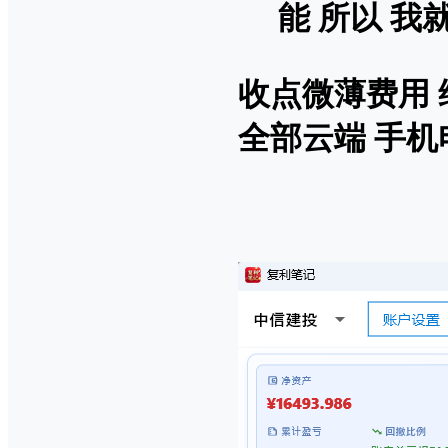
能 所以 
收点微薄费用
全部云端 手