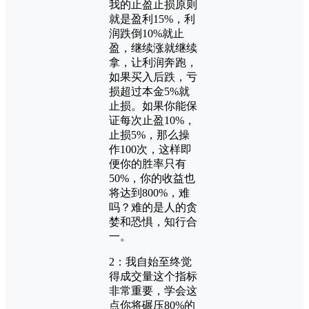
我的止盈止损原则
就是盈利15%，利
润跌倒10%就止
盈，继续涨就继续
拿，让利润奔跑，
如果买入后跌，亏
损超过本金5%就
止损。如果你能保
证每次止盈10%，
止损5%，那么操
作100次，这样即
便你的胜率只有
50%，你的收益也
将达到800%，难
吗？难的是人的贪
婪和恐惧，知行合
一。
2：我自始至终觉
得成交量这个指标
非常重要，学会这
点你将碾压80%的