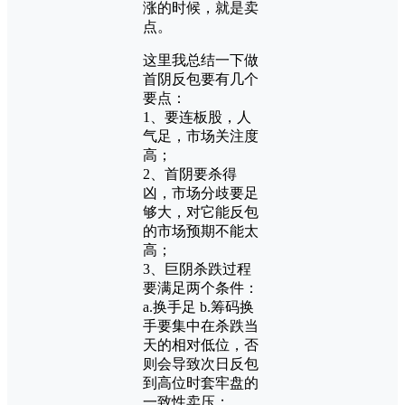
涨的时候，就是卖
点。
这里我总结一下做
首阴反包要有几个
要点：
1、要连板股，人
气足，市场关注度
高；
2、首阴要杀得
凶，市场分歧要足
够大，对它能反包
的市场预期不能太
高；
3、巨阴杀跌过程
要满足两个条件：
a.换手足 b.筹码换
手要集中在杀跌当
天的相对低位，否
则会导致次日反包
到高位时套牢盘的
一致性卖压；