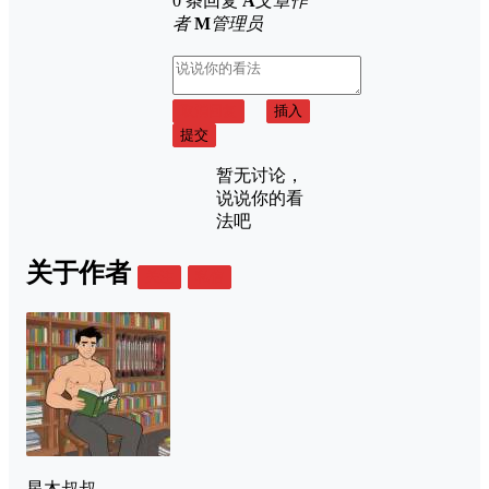
0 条回复
A
文章作
者
M
管理员
取消回复
插入
提交
暂无讨论，
说说你的看
法吧
关于作者
关注
私信
星木叔叔