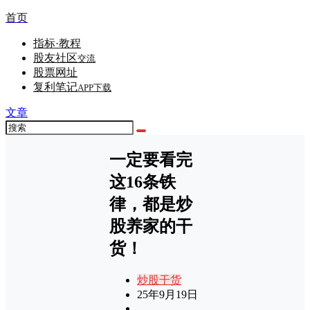
首页
指标·教程
股友社区
交流
股票网址
复利笔记
APP下载
文章
一定要看完
这16条铁
律，都是炒
股养家的干
货！
炒股干货
25年9月19日