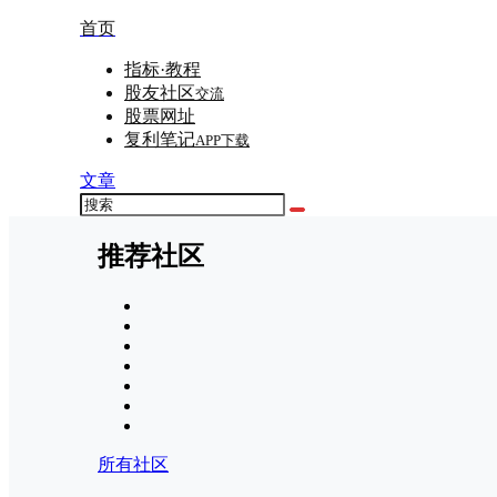
首页
指标·教程
股友社区
交流
股票网址
复利笔记
APP下载
文章
推荐社区
所有社区