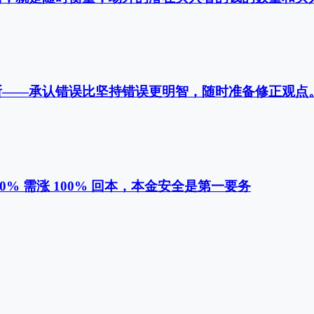
—承认错误比坚持错误更明智，随时准备修正观点。 & .
0% 需涨 100% 回本，本金安全是第一要务