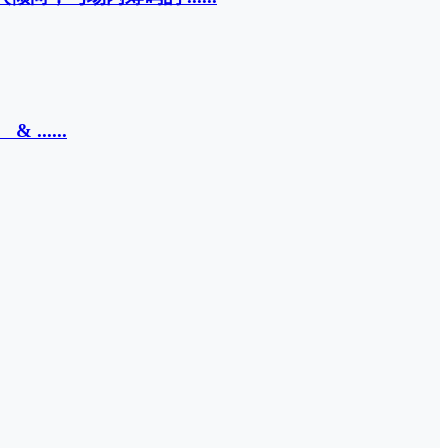
.....