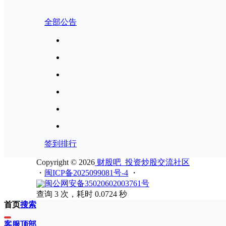
全部公告
签到排行
Copyright © 2026
财股吧_投资炒股交流社区
・
闽ICP备2025099081号-4
・
闽公网安备35020602003761号
查询 3 次，耗时 0.0724 秒
首页
搜索
客服
顶部