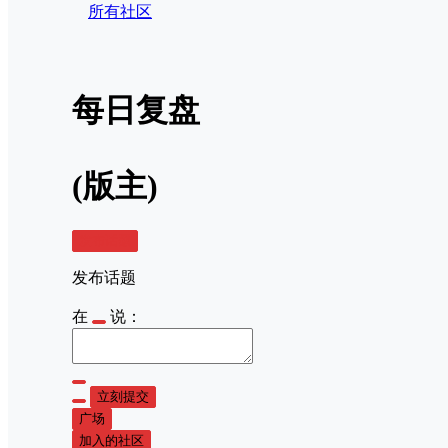
所有社区
每日复盘
(版主)
发布话题
发布话题
在
说：
立刻提交
广场
加入的社区